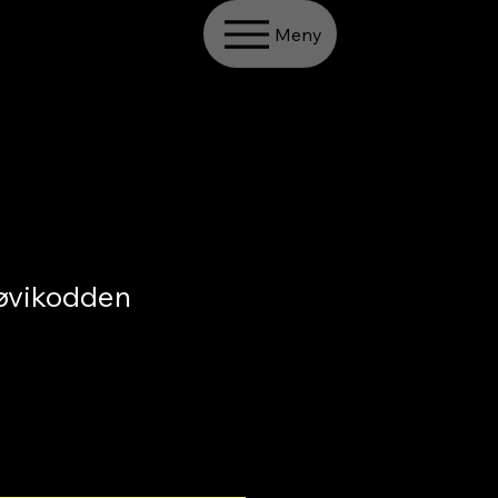
Meny
vikodden