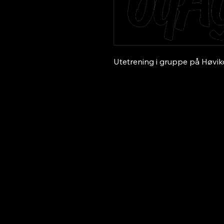
Utetrening i gruppe på Høvik
Utviklet og vedlikeholdt av
Evolvehelse
f