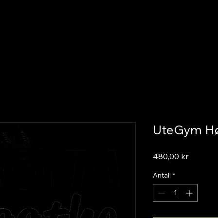
UteGym Hø
Pris
480,00 kr
Antall
*