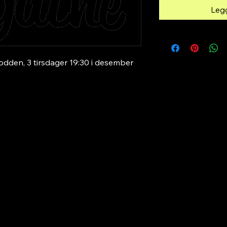
Legg
odden, 3 tirsdager 19:30 i desember
or ©byAgathe