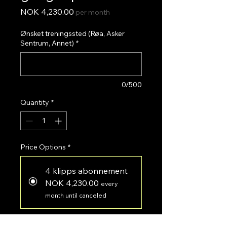
Price
NOK 4,230.00
per month
Ønsket treningssted (Røa, Asker
Sentrum, Annet)
*
0/500
Quantity
*
Price Options
*
4 klipps abonnement
NOK 4,230.00
every
month until canceled