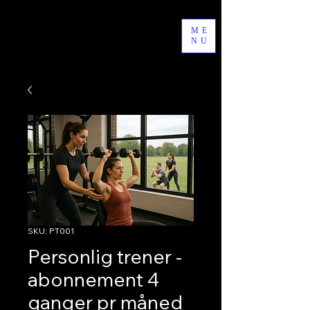
byAgathe
ME
NU
SKU: PT001
Personlig trener -
abonnement 4
ganger pr måned